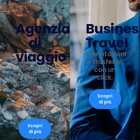
Agenzia
Busines
di
Travel
viaggio
Prenotazioni
e trasferte,
Gestisci
con un
prenotazioni,
click.
fidelizza i
clienti in
Scopri
modo
di più
semplice
Scopri
di più