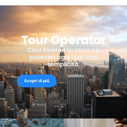
Tour Operator
Crea itinerari su misura e
potenzia ogni tour, con
semplicità.
Scopri di più