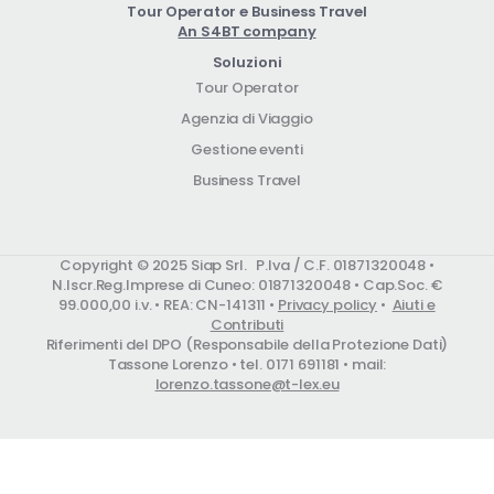
Tour Operator e Business Travel
An S4BT company
Soluzioni
Tour Operator
Agenzia di Viaggio
Gestione eventi
Business Travel
Copyright © 2025 Siap Srl. P.Iva / C.F. 01871320048 •
N.Iscr.Reg.Imprese di Cuneo: 01871320048 • Cap.Soc. €
99.000,00 i.v. • REA: CN-141311 •
Privacy policy
•
Aiuti e
Contributi
Riferimenti del DPO (Responsabile della Protezione Dati)
Tassone Lorenzo • tel. 0171 691181 • mail:
lorenzo.tassone@t-lex.eu