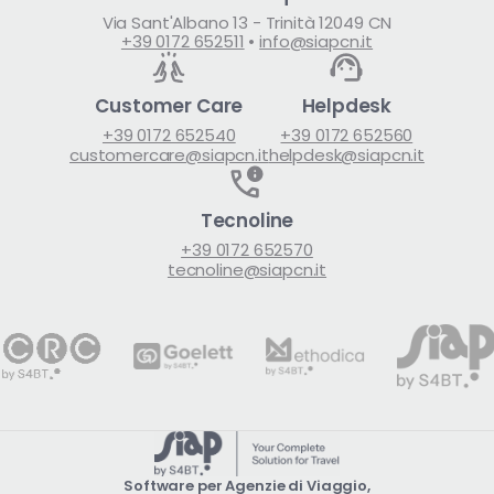
Via Sant'Albano 13 - Trinità 12049 CN
+39 0172 652511
•
info@siapcn.it
Customer Care
Helpdesk
+39 0172 652540
+39 0172 652560
customercare@siapcn.it
helpdesk@siapcn.it
Tecnoline
+39 0172 652570
tecnoline@siapcn.it
Software per Agenzie di Viaggio,